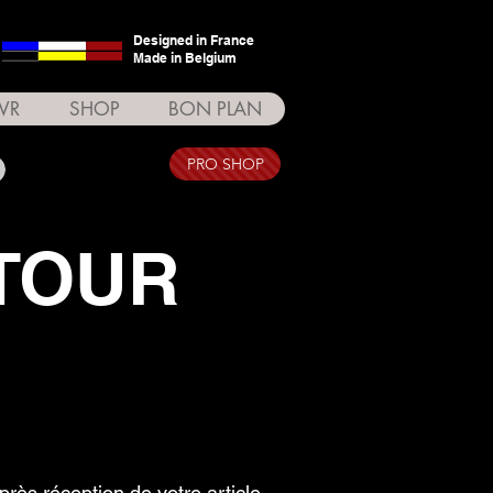
Designed in France
Made in Belgium
VR
SHOP
BON PLAN
PRO SHOP
ETOUR
près réception de votre article