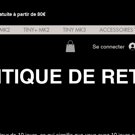
atuite à partir de 80€
 MK2
TINY+ MK2
TINY MK3
ACCESSOIRES 
Se connecter
ITIQUE DE R
our de 10 jours, ce qui signifie que vous avez 10 jours a