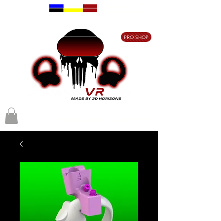
Designed in France
Made in Belgium
PRO SHOP
Livraison gratuite à partir de 80€