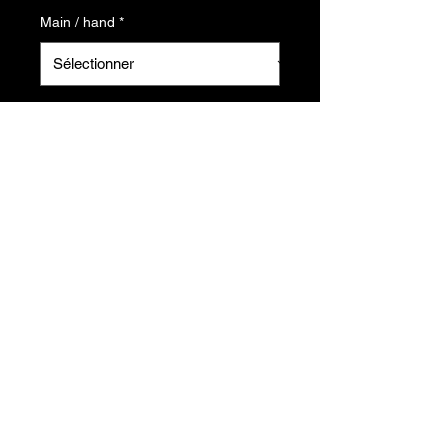
Main / hand
*
Quantité
*
Ajouter au panier
Pièce de rechange
Vis inclusent.
A propos de nous
Politique de retour
Conditions générales de vente
Contact