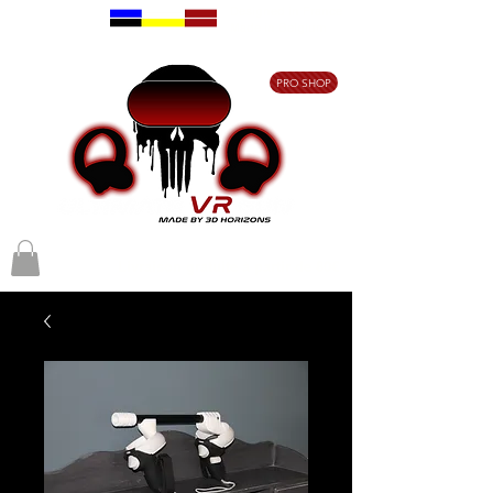
Designed in France
Made in Belgium
PRO SHOP
Livraison gratuite à partir de 80€