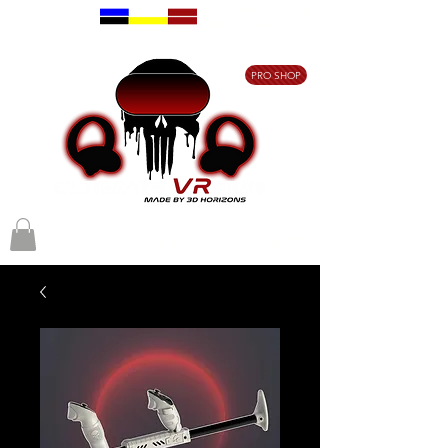
Designed in France
Made in Belgium
PRO SHOP
Livraison gratuite à partir de 80€