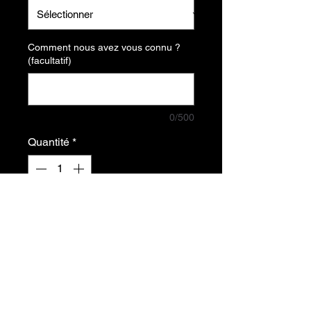
Comment nous avez vous connu ?
(facultatif)
0/500
Quantité
*
Ajouter au panier
Tiny+ MK2 ultra pour Quest 3
Alie la legèreté et la maniabilité au
confort et la précision d'une crosse
tactique.