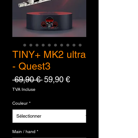
TINY+ MK2 ultra
- Quest3
Prix original
Prix promotionnel
 69,90 € 
59,90 €
TVA Incluse
Couleur
*
Main / hand
*